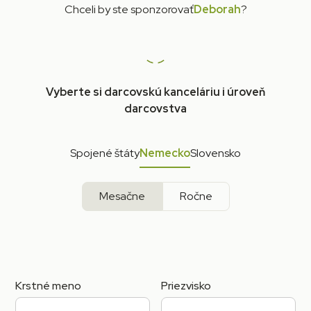
Chceli by ste sponzorovať
Deborah
?
Vyberte si darcovskú kanceláriu i úroveň
darcovstva
Spojené štáty
Nemecko
Slovensko
Mesačne
Ročne
Krstné meno
Priezvisko