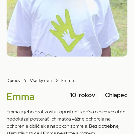
Domov
Všetky deti
Emma
Emma
10
rokov
Chlapec
Emma a jeho brat zostali opustení, keď sa o nich ich otec
nedokázal postarať. Ich matka vážne ochorela na
ochorenie obličiek a napokon zomrela. Bez potrebnej
starostlivosti čelil Emma neistote a rôznym