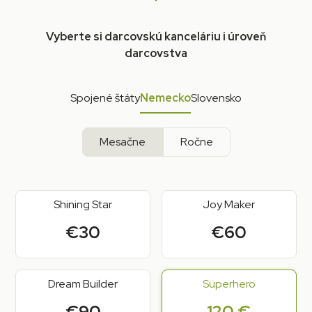
Vyberte si darcovskú kanceláriu i úroveň
darcovstva
Spojené štáty
Nemecko
Slovensko
Mesačne
Ročne
Shining Star
Joy Maker
€30
€60
Dream Builder
Superhero
€90
120 €