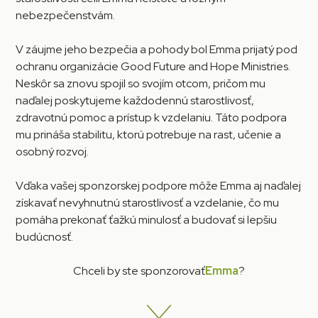
nebezpečenstvám.
V záujme jeho bezpečia a pohody bol Emma prijatý pod
ochranu organizácie Good Future and Hope Ministries.
Neskôr sa znovu spojil so svojím otcom, pričom mu
naďalej poskytujeme každodennú starostlivosť,
zdravotnú pomoc a prístup k vzdelaniu. Táto podpora
mu prináša stabilitu, ktorú potrebuje na rast, učenie a
osobný rozvoj.
Vďaka vašej sponzorskej podpore môže Emma aj naďalej
získavať nevyhnutnú starostlivosť a vzdelanie, čo mu
pomáha prekonať ťažkú minulosť a budovať si lepšiu
budúcnosť.
Chceli by ste sponzorovať
Emma
?