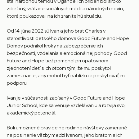
stal národnou témou v Ugande. Ich príbeh bol široko
zdieľaný, vrátane sociálnych médií a národných novín,
ktoré poukazovali na ich zraniteľnú situáciu.
Od 14. júna 2022 sú Ivan a jeho brat Charles v
starostlivosti detského domova Good Future and Hope.
Domov podnikol kroky na zabezpečenie ich
bezpečnosti, vzdelania a emocionálnej pohody. Good
Future and Hope tiež pomohol pri opätovnom
zjednotení detí s ich otcom tým, že mu poskytol
zamestnanie, aby mohol byť nablízku a poskytovať im
podporu.
Ivan je v súčasnosti zapísaný v Good Future and Hope
Junior School, kde sa venuje vzdelávaniu a rozvíja svoj
akademický potenciál.
Boli umožnené pravidelné rodinné návštevy zamerané
na posilnenie väzby medzi Ivanom, jeho bratom a ich