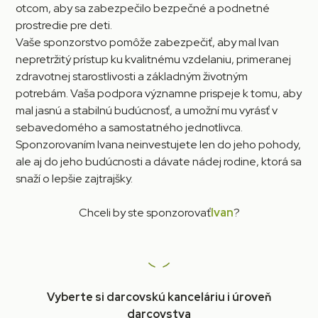
otcom, aby sa zabezpečilo bezpečné a podnetné
prostredie pre deti.
Vaše sponzorstvo pomôže zabezpečiť, aby mal Ivan
nepretržitý prístup ku kvalitnému vzdelaniu, primeranej
zdravotnej starostlivosti a základným životným
potrebám. Vaša podpora významne prispeje k tomu, aby
mal jasnú a stabilnú budúcnosť, a umožní mu vyrásť v
sebavedomého a samostatného jednotlivca.
Sponzorovaním Ivana neinvestujete len do jeho pohody,
ale aj do jeho budúcnosti a dávate nádej rodine, ktorá sa
snaží o lepšie zajtrajšky.
Chceli by ste sponzorovať
Ivan
?
Vyberte si darcovskú kanceláriu i úroveň
darcovstva