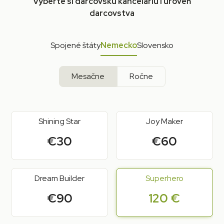
Vyberte si darcovskú kanceláriu i úroveň
darcovstva
Spojené štáty
Nemecko
Slovensko
Mesačne
Ročne
Shining Star
Joy Maker
€30
€60
Dream Builder
Superhero
€90
120 €