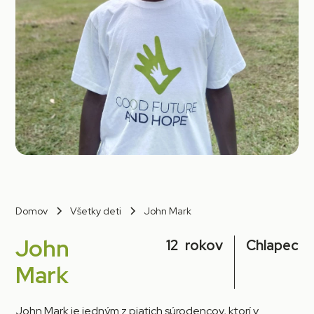
Domov
Všetky deti
John Mark
John
12
rokov
Chlapec
Mark
John Mark je jedným z piatich súrodencov, ktorí v