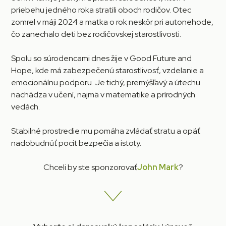
priebehu jedného roka stratili oboch rodičov. Otec
zomrel v máji 2024 a matka o rok neskôr pri autonehode,
čo zanechalo deti bez rodičovskej starostlivosti.
Spolu so súrodencami dnes žije v Good Future and
Hope, kde má zabezpečenú starostlivosť, vzdelanie a
emocionálnu podporu. Je tichý, premýšľavý a útechu
nachádza v učení, najmä v matematike a prírodných
vedách.
Stabilné prostredie mu pomáha zvládať stratu a opäť
nadobudnúť pocit bezpečia a istoty.
Chceli by ste sponzorovať
John Mark
?