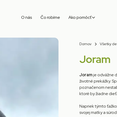
O nás
Čo robíme
Ako pomôcť
Domov
Všetky de
Joram
Joram
je odvážne d
životné prekážky. Sp
poznačenom nestabili
ktoré by žiadne dieť
Napriek týmto ťažko
svojej matky a súrod