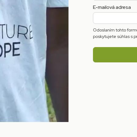
E-mailová adresa
Odoslaním tohto formu
poskytujete súhlas s p
any súkromia