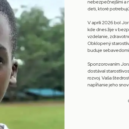
nebezpečnejšími a n
deti, ktoré potrebujú
V apríli 2026 bol J
kde dnes žije v bez
vzdelanie, zdravotnú
Obklopený starostli
buduje sebavedomie
Sponzorovaním Jora
dostával starostlivo
rozvoj. Vaša štedros
napĺňanie jeho snov