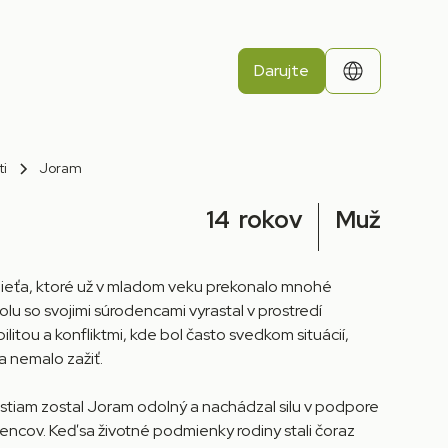
Darujte
ti
Joram
14
rokov
Muž
ieťa, ktoré už v mladom veku prekonalo mnohé
olu so svojimi súrodencami vyrastal v prostredí
tou a konfliktmi, kde bol často svedkom situácií,
a nemalo zažiť.
stiam zostal Joram odolný a nachádzal silu v podpore
encov. Keď sa životné podmienky rodiny stali čoraz