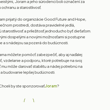
eistými, Joram a jeho súrodenci boli označení za
 ochranu a starostlivosť.
oram prijatý do organizácie Good Future and Hope,
pečnom prostredí, dostáva pravidelné jedlá,
 starostlivosť a príležitosť jednoducho byť dieťaťom.
vými dospelými a novými možnosťami si postupne
 a s nádejou sa pozerá do budúcnosti.
ma môžete pomôcť zabezpečiť, aby aj naďalej
sť, vzdelanie a podporu, ktoré potrebuje na svoj
ť mu môže darovať stabilitu a nádej potrebnú na
 a budovanie lepšej budúcnosti.
Chceli by ste sponzorovať
Joram
?