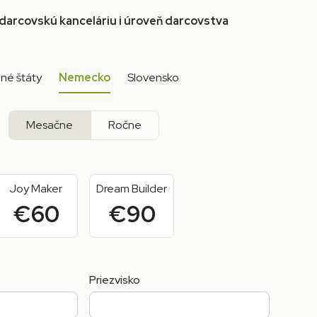
 darcovskú kanceláriu i úroveň darcovstva
né štáty
Nemecko
Slovensko
Mesačne
Ročne
Joy Maker
Dream Builder
€60
€90
Priezvisko