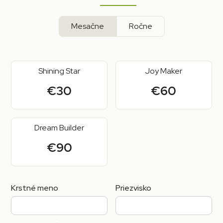
Mesačne
Ročne
Shining Star
Joy Maker
€30
€60
Dream Builder
€90
Krstné meno
Priezvisko