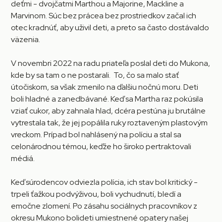
deťmi - dvojčatmi Marthou a Majorine, Mackline a
Marvinom. Súc bez prácea bez prostriedkov začal ich
otec kradnúť, aby uživil deti, a preto sa často dostávaldo
väzenia.
V novembri 2022 na radu priateľa poslal deti do Mukona,
kde by sa tam o ne postarali. To, čo sa malo stať
útočiskom, sa však zmenilo na ďalšiu nočnú moru. Deti
boli hladné a zanedbávané. Keď sa Martha raz pokúsila
vziať cukor, aby zahnala hlad, dcéra pestúna ju brutálne
vytrestala tak, že jej popálila ruky roztaveným plastovým
vreckom. Prípad bol nahlásený na políciu a stal sa
celonárodnou témou, keďže ho široko pertraktovali
médiá.
Keď súrodencov odviezla polícia, ich stav bol kritický -
trpeli ťažkou podvýživou, boli vychudnutí, bledí a
emočne zlomení. Po zásahu sociálnych pracovníkov z
okresu Mukono bolideti umiestnené opatery našej