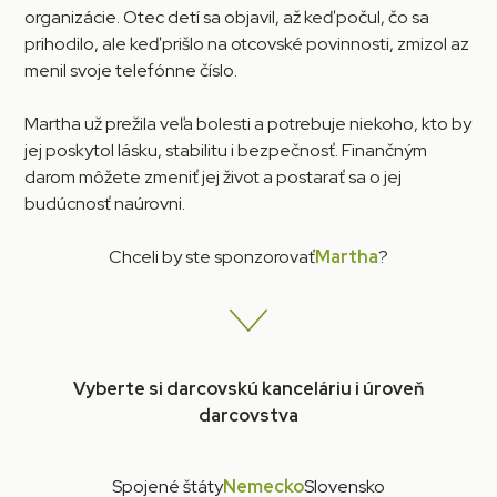
organizácie. Otec detí sa objavil, až keď počul, čo sa
prihodilo, ale keď prišlo na otcovské povinnosti, zmizol az
menil svoje telefónne číslo.
Martha už prežila veľa bolesti a potrebuje niekoho, kto by
jej poskytol lásku, stabilitu i bezpečnosť. Finančným
darom môžete zmeniť jej život a postarať sa o jej
budúcnosť naúrovni.
Chceli by ste sponzorovať
Martha
?
Vyberte si darcovskú kanceláriu i úroveň
darcovstva
Spojené štáty
Nemecko
Slovensko