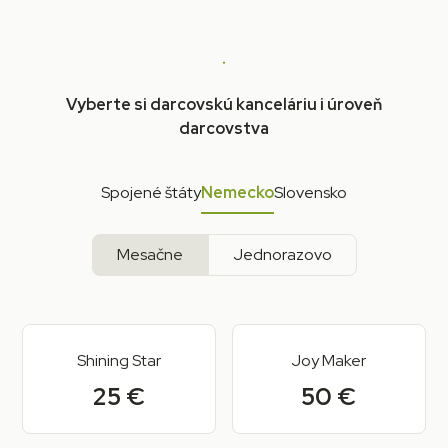
Vyberte si darcovskú kanceláriu i úroveň
darcovstva
Spojené štáty
Nemecko
Slovensko
Mesačne
Jednorazovo
Shining Star
Joy Maker
25 €
50 €