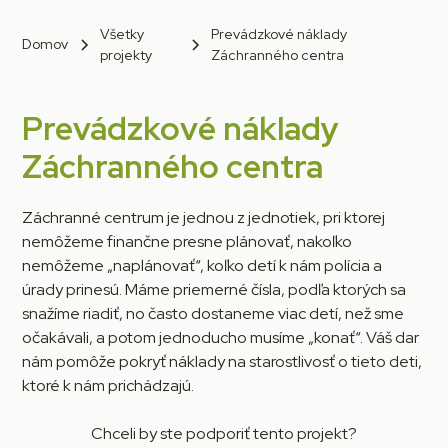
Všetky
Prevádzkové náklady
Domov
projekty
Záchranného centra
Prevádzkové náklady
Záchranného centra
Záchranné centrum je jednou z jednotiek, pri ktorej
nemôžeme finančne presne plánovať, nakoľko
nemôžeme „naplánovať“, koľko detí k nám polícia a
úrady prinesú. Máme priemerné čísla, podľa ktorých sa
snažíme riadiť, no často dostaneme viac detí, než sme
očakávali, a potom jednoducho musíme „konať“. Váš dar
nám pomôže pokryť náklady na starostlivosť o tieto deti,
ktoré k nám prichádzajú.
Chceli by ste podporiť tento projekt?