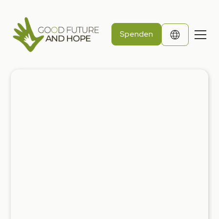
Spenden
Unterstütze ein
Projekt, bewirke
nachhaltige
Veränderung
Durch die Förderung eines Projekts wirst du zum
Katalysator für positive Veränderungen, die
ganze Gemeinschaften verwandeln und