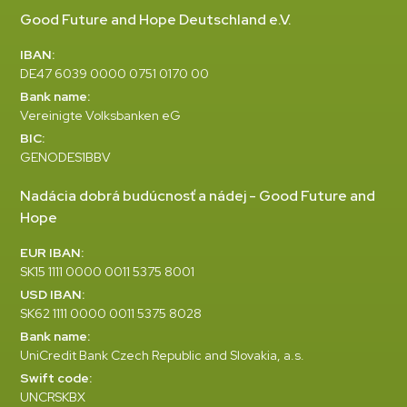
Good Future and Hope Deutschland e.V.
IBAN:
DE47 6039 0000 0751 0170 00
Bank name:
Vereinigte Volksbanken eG
BIC:
GENODES1BBV
Nadácia dobrá budúcnosť a nádej - Good Future and
Hope
EUR IBAN:
SK15 1111 0000 0011 5375 8001
USD IBAN:
SK62 1111 0000 0011 5375 8028
Bank name:
UniCredit Bank Czech Republic and Slovakia, a.s.
Swift code:
UNCRSKBX