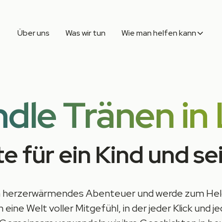
Über uns
Was wir tun
Wie man helfen kann
dle Tränen in
 für ein Kind und sei
in herzerwärmendes Abenteuer und werde zum Helde
n eine Welt voller Mitgefühl, in der jeder Klick und