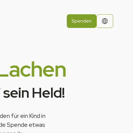
Spenden
 Lachen
 sein Held
!
n für ein Kind in
 jede Spende etwas