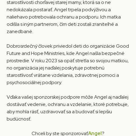
starostlivosti chorľavej starej mamy, ktorá sa o ne
nedokázala postarať. Angel trpela podvýživou a
naliehavo potrebovala ochranu a podporu. Ich matka
odišla s iným partnerom, čím deti zostali zraniteľné a
zanedbané.
Dobrosrdečný človek priviedol deti do organizácie Good
Future and Hope Ministries, kde Angel našla bezpečné
prostredie. V roku 2023 sa opäť stretla so svojou matkou,
no organizácia jej naďalej poskytuje potrebnú
starostlivosť vrátane vzdelania, zdravotnej pomoci a
psychosociálnej podpory.
Vďaka vašej sponzorskej podpore môže Angel aj naďalej
dostávať vedenie, ochranu a vzdelanie, ktoré potrebuje,
aby mohla rásť, uzdravovať sa a budovať si lepšiu
budúcnosť.
Chceli by ste sponzorovať
Angel
?