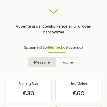
Vyberte si darcovskú kanceláriu i úroveň
darcovstva
Spojené štáty
Nemecko
Slovensko
Mesačne
Ročne
Shining Star
Joy Maker
€30
€60