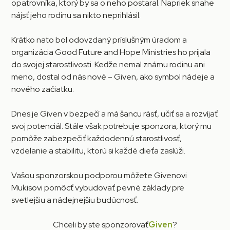
opatrovníka, ktorý by sa o neho postaral. Napriek snahe
nájsť jeho rodinu sa nikto neprihlásil.
Krátko nato bol odovzdaný príslušným úradom a
organizácia Good Future and Hope Ministries ho prijala
do svojej starostlivosti. Keďže nemal známu rodinu ani
meno, dostal od nás nové – Given, ako symbol nádeje a
nového začiatku.
Dnes je Given v bezpečí a má šancu rásť, učiť sa a rozvíjať
svoj potenciál. Stále však potrebuje sponzora, ktorý mu
pomôže zabezpečiť každodennú starostlivosť,
vzdelanie a stabilitu, ktorú si každé dieťa zaslúži.
Vašou sponzorskou podporou môžete Givenovi
Mukisovi pomôcť vybudovať pevné základy pre
svetlejšiu a nádejnejšiu budúcnosť.
Chceli by ste sponzorovať
Given
?