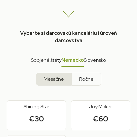
Vyberte si darcovskú kanceláriu i úroveň
darcovstva
Spojené štáty
Nemecko
Slovensko
Mesačne
Ročne
Shining Star
Joy Maker
€30
€60