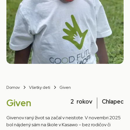
Domov
Všetky deti
Given
Given
2
rokov
Chlapec
Givenov raný život sa začal v neistote. V novembri 2025
bol nájdený sám na škole v Kasawo – bez rodičov či