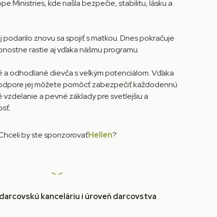
 Ministries, kde našla bezpečie, stabilitu, lásku a
ej podarilo znovu sa spojiť s matkou. Dnes pokračuje
bnostne rastie aj vďaka nášmu programu.
lné a odhodlané dievča s veľkým potenciálom. Vďaka
podpore jej môžete pomôcť zabezpečiť každodennú
né vzdelanie a pevné základy pre svetlejšiu a
sť.
Chceli by ste sponzorovať
Hellen
?
 darcovskú kanceláriu i úroveň darcovstva