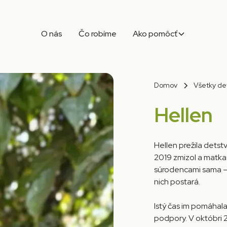
O nás
Čo robíme
Ako pomôcť
Domov
Všetky de
Hellen
Hellen prežila detstv
2019 zmizol a matka 
súrodencami sama – b
nich postará.
Istý čas im pomáhala
podpory. V októbri 2