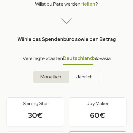
Willst du Pate werden
Hellen
?
Wähle das Spendenbüro sowie den Betrag
Vereinigte Staaten
Deutschland
Slovakia
Monatlich
Jährlich
Shining Star
Joy Maker
30€
60€