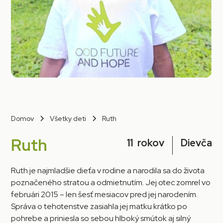
Domov
Všetky deti
Ruth
Ruth
11
rokov
Dievča
Ruth je najmladšie dieťa v rodine a narodila sa do života
poznačeného stratou a odmietnutím. Jej otec zomrel vo
februári 2015 – len šesť mesiacov pred jej narodením.
Správa o tehotenstve zasiahla jej matku krátko po
pohrebe a priniesla so sebou hlboký smútok aj silný