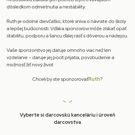
dôsledkom odmietnutia a nestability.
Ruth je odolné dievčatko, ktoré sníva o návrate do školy
a lepšej budúcnosti. Vďaka sponzorovi môže získať opäť
stabilitu, podporu a šancu ďalej rásť s dôverou a nádejou.
Vaše sponzorstvo jej daruje omnoho viac než len
vzdelanie – daruje jej pocit prijatia, povzbudenie a
možnosť žiť nový život.
Chceli by ste sponzorovať
Ruth
?
Vyberte si darcovskú kanceláriu i úroveň
darcovstva