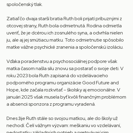
spoločenský tlak.
Zatiaľ čo dvaja starší bratia Ruth boli prijatí príbuznými z
otcovej strany, Ruth bola odmietnutá. Rodina odmietla
uveriť, že je dcérou ich zosnulého syna, a odvrhla nielen
ju, ale aj jej smútiacu matku. Toto odmietnutie spôsobilo
matke vážne psychické zranenia a spoločenskú izoláciu.
Vďaka poradenstvu a psychosociálnej podpore však
matka časom našla silu znovu sa postarať o svoje deti. V
roku 2023 bola Ruth zapísaná do vzdelávacieho
podporného programu organizácie Good Future and
Hope, kde začala rozkvitať – školsky aj emocionálne. V
januári 2025 však musela byť kvôli finančným problémom
a absencii sponzora z programu vyradená.
Dnes žije Ruth stále so svojou matkou, ale do školy už
nechodí. Čelí vážnym výzvam: meškaniu vo vzdelávaní,
nedostatku základných potrieb a pretrvávajúcim