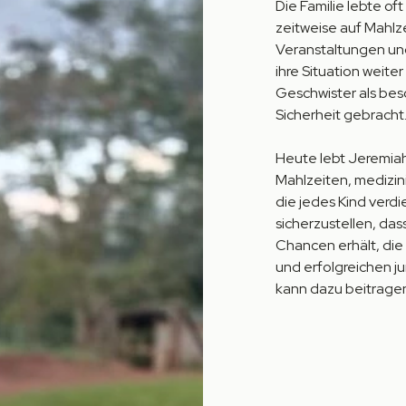
Die Familie lebte o
zeitweise auf Mahlze
Veranstaltungen und
ihre Situation weit
Geschwister als bes
Sicherheit gebracht
Heute lebt Jeremia
Mahlzeiten, medizini
die jedes Kind verdi
sicherzustellen, das
Chancen erhält, die
und erfolgreichen 
kann dazu beitragen