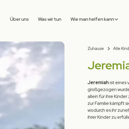
Über uns
Was wir tun
Wie man helfen kann
Zuhause
Alle Kin
Jeremi
Jeremiah
ist eines
großgezogen wurden.
allein für ihre Kinde
zur Familie kämpft 
wodurch es ihr zune
ihrer Kinder zu erfüll