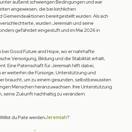
ft unter äußerst schwierigen Bedingungen und war
iten angewiesen, die bei kirchlichen
 Gemeindeaktionen bereitgestellt wurden. Als sich
er verschlechterte, wurden Jeremiah und seine
onders gefährdet eingestuft und im Mai 2026 in
.
h bei Good Future and Hope, wo er nahrhafte
sche Versorgung, Bildung und die Stabilität erhält,
ent. Eine Patenschaft für Jeremiah hilft dabei,
s er weiterhin die Fürsorge, Unterstützung und
 er braucht, um zu einem gesunden, selbstbewussten
jungen Menschen heranzuwachsen. Ihre Unterstützung
, seine Zukunft nachhaltig zu verändern.
Willst du Pate werden
Jeremiah
?