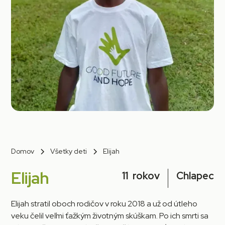
Domov
Všetky deti
Elijah
Elijah
11
rokov
Chlapec
Elijah stratil oboch rodičov v roku 2018 a už od útleho
veku čelil veľmi ťažkým životným skúškam. Po ich smrti sa