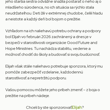
jeho staršia sestra odvážne snažila postarať o neho aj o
mladšieho súrodenca, no ich situácia sa rýchlo stala
neudržateľnou. Deti žili v extrémnej chudobe, čelili hladu
a neistote a každý deň bol bojom o prežitie.
Vzhľadom na ich naliehavú potrebu ochrany a podpory
bol Elijah vo februári 2026 zachránený a dnes je v
bezpečí v starostlivosti organizácie Good Future and
Hope Ministries. Tu nachádza stabilitu, vedenie a
možnosť chodiť do školy a budovať si svoju budúcnosť.
Elijah však stále naliehavo potrebuje sponzora, ktorý mu
pomôže zabezpečiť vzdelanie, každodennú
starostlivosť a nepretržitú podporu.
Vašou pomocou môžete jeho príbeh zmeniť – z boja o
prežitie na príbeh nádeje.
Chceli by ste sponzorovať
Elijah
?