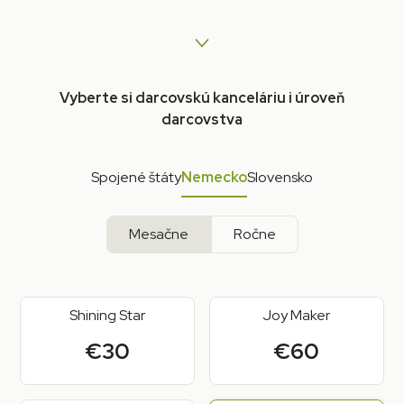
Vyberte si darcovskú kanceláriu i úroveň
darcovstva
Spojené štáty
Nemecko
Slovensko
Mesačne
Ročne
Shining Star
Joy Maker
€30
€60