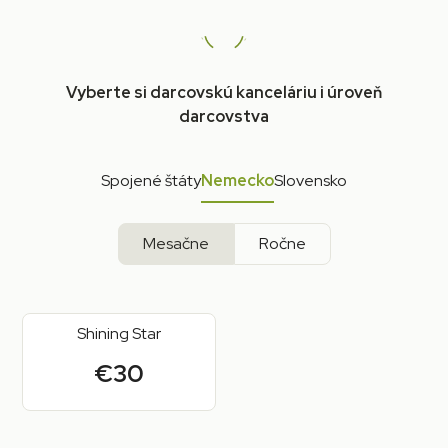
Vyberte si darcovskú kanceláriu i úroveň
darcovstva
Spojené štáty
Nemecko
Slovensko
Mesačne
Ročne
Shining Star
€30