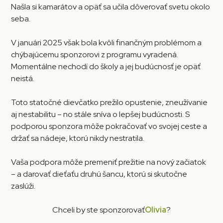
Našla si kamarátov a opäť sa učila dôverovať svetu okolo
seba.
V januári 2025 však bola kvôli finančným problémom a
chýbajúcemu sponzorovi z programu vyradená.
Momentálne nechodí do školy a jej budúcnosť je opäť
neistá.
Toto statočné dievčatko prežilo opustenie, zneužívanie
aj nestabilitu – no stále sníva o lepšej budúcnosti. S
podporou sponzora môže pokračovať vo svojej ceste a
držať sa nádeje, ktorú nikdy nestratila.
Vaša podpora môže premeniť prežitie na nový začiatok
– a darovať dieťaťu druhú šancu, ktorú si skutočne
zaslúži.
Chceli by ste sponzorovať
Olivia
?