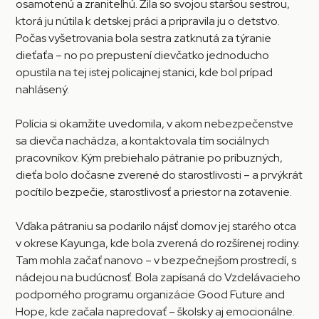
osamotenú a zraniteľnú. Žila so svojou staršou sestrou,
ktorá ju nútila k detskej práci a pripravila ju o detstvo.
Počas vyšetrovania bola sestra zatknutá za týranie
dieťaťa – no po prepustení dievčatko jednoducho
opustila na tej istej policajnej stanici, kde bol prípad
nahlásený.
Polícia si okamžite uvedomila, v akom nebezpečenstve
sa dievča nachádza, a kontaktovala tím sociálnych
pracovníkov. Kým prebiehalo pátranie po príbuzných,
dieťa bolo dočasne zverené do starostlivosti – a prvýkrát
pocítilo bezpečie, starostlivosť a priestor na zotavenie.
Vďaka pátraniu sa podarilo nájsť domov jej starého otca
v okrese Kayunga, kde bola zverená do rozšírenej rodiny.
Tam mohla začať nanovo – v bezpečnejšom prostredí, s
nádejou na budúcnosť. Bola zapísaná do Vzdelávacieho
podporného programu organizácie Good Future and
Hope, kde začala napredovať – školsky aj emocionálne.