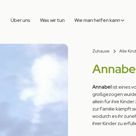
Über uns
Was wir tun
Wie man helfen kann
Zuhause
Alle Kin
Annabe
Annabel
ist eines v
großgezogen wurden.
allein für ihre Kinde
zur Familie kämpft 
wodurch es ihr zune
ihrer Kinder zu erfüll